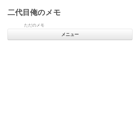
二代目俺のメモ
ただのメモ
コ
メニュー
ン
テ
ン
ツ
へ
ス
キ
ッ
プ