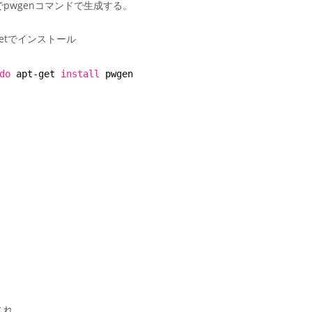
pwgenコマンドで生成する。
getでインストール
do
apt-get 
install
pwgen
これ