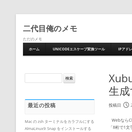
二代目俺のメモ
ただのメモ
ホーム
UNICODEエスケープ変換ツール
IPアド
Xu
検
索:
生成
最近の投稿
投稿日
Webなら
Mac の zsh ターミナルをカラフルにする
「8桁で1
AlmaLinux9: Snap をインストールする