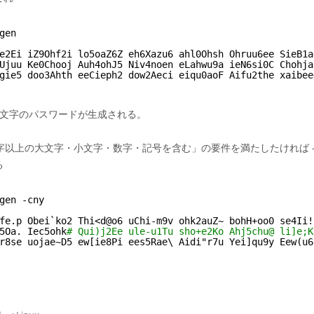
gen
e2Ei iZ9Ohf2i lo5oaZ6Z eh6Xazu6 ahl0Ohsh Ohruu6ee SieB1a
Ujuu Ke0Chooj Auh4ohJ5 Niv4noen eLahwu9a ieN6si0C Chohja
gie5 doo3Ahth eeCieph2 dow2Aeci eiqu0aoF Aifu2the xaibee
8文字のパスワードが生成される。
字以上の大文字・小文字・数字・記号を含む」の要件を満たしたければ -c
る
gen -cny
fe.p Obei`ko2 Thi<d@o6 uChi-m9v ohk2auZ~ bohH+oo0 se4Ii!
5Oa. Iec5ohk
# Qui)j2Ee ule-u1Tu sho+e2Ko Ahj5chu@ li]e;K
r8se uojae~D5 ew[ie8Pi ees5Rae\ Aidi"r7u Yei]qu9y Eew(u6