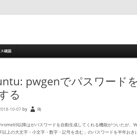
コンテンツへスキッ
レス確認
buntu: pwgenでパスワード
する
2018-10-07
by
俺
Chrome69以降はがパスワードを自動生成してくれる機能がついたが、W
文字以上の大文字・小文字・数字・記号を含む」のパスワードを半年おき