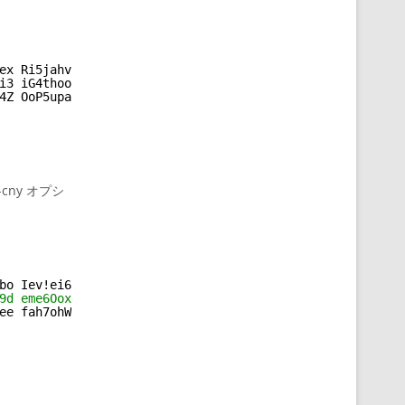
ex Ri5jahv5
i3 iG4thooh
4Z OoP5upah
ny オプシ
bo Iev!ei6a
9d eme6Oox|
ee fah7ohW~