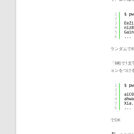
1
$ pw
2
3
EeZi
4
niz8
5
Gain
6
...
ランダムで
「8桁で1文
ョンをつけ
1
$ pw
2
3
aiC0
4
ahwa
5
Xia.
6
...
でOK