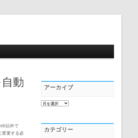
プ
を自動
アーカイブ
ア
ー
カ
イ
ブ
eb以外で
カテゴリー
に変更する必