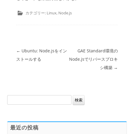
カテゴリー:
Linux
,
Node.js
投稿ナビゲーション
←
Ubuntu: Node.jsをイン
GAE Standard環境の
ストールする
Node.jsでリバースプロキ
シ構築
→
検
索:
最近の投稿