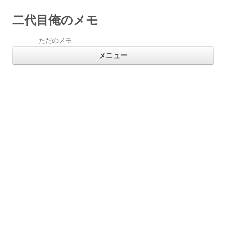
二代目俺のメモ
ただのメモ
コ
メニュー
ン
テ
ン
ツ
へ
ス
キ
ッ
プ