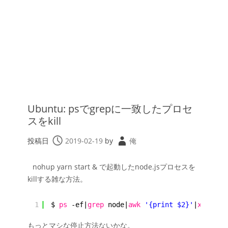
Ubuntu: psでgrepに一致したプロセ
スをkill
投稿日
2019-02-19
by
俺
nohup yarn start & で起動したnode.jsプロセスを
killする雑な方法。
1
$ 
ps
-ef|
grep
node|
awk
'{print $2}'
|
xargs
k
もっとマシな停止方法ないかな。