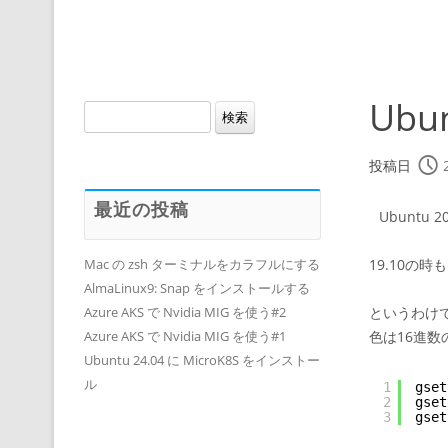
Ubu
検
索:
投稿日
最近の投稿
Ubuntu
19.10の
Mac の zsh ターミナルをカラフルにする
AlmaLinux9: Snap をインストールする
というわけ
Azure AKS で Nvidia MIG を使う#2
色は16進数
Azure AKS で Nvidia MIG を使う#1
Ubuntu 24.04 に MicroK8S をインストー
ル
1
gset
2
gset
3
gset