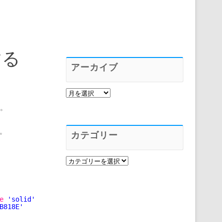
する
アーカイブ
ア
ー
カ
モ。
イ
ブ
い。
カテゴリー
カ
テ
ゴ
リ
ー
e
'solid'
B818E'