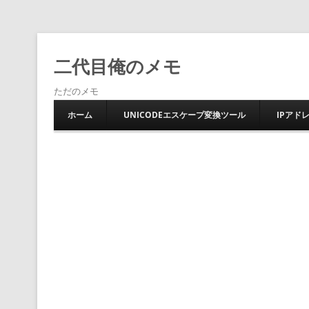
二代目俺のメモ
ただのメモ
ホーム
UNICODEエスケープ変換ツール
IPアド