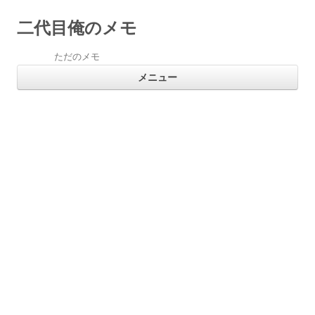
二代目俺のメモ
ただのメモ
コ
メニュー
ン
テ
ン
ツ
へ
ス
キ
ッ
プ