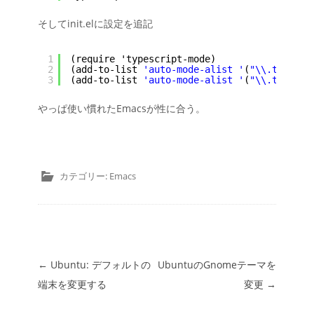
そしてinit.elに設定を追記
1
(require 'typescript-mode)
2
(add-to-list 
'auto-mode-alist '
(
"\\.ts\\'"
3
(add-to-list 
'auto-mode-alist '
(
"\\.tsx\\'"
やっぱ使い慣れたEmacsが性に合う。
カテゴリー:
Emacs
投稿ナビゲーション
←
Ubuntu: デフォルトの
UbuntuのGnomeテーマを
端末を変更する
変更
→