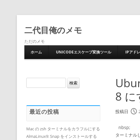
二代目俺のメモ
ただのメモ
ホーム
UNICODEエスケープ変換ツール
IPアド
Ubun
検
索:
8 
最近の投稿
投稿日
nbsp;
Mac の zsh ターミナルをカラフルにする
ターミナル
AlmaLinux9: Snap をインストールする