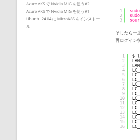
Azure AKS で Nvidia MIG を使う#2
1
sudo
Azure AKS で Nvidia MIG を使う#1
2
sudo
Ubuntu 24.04 に MicroK8S をインストー
3
sour
ル
そしたら一
再ログイン
1
$ l
2
LAN
3
LAN
4
LC_
5
LC_
6
LC_
7
LC_
8
LC_
9
LC_
10
LC_
11
LC_
12
LC_
13
LC_
14
LC_
15
LC_
16
LC_