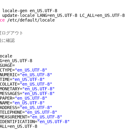
locale-gen en_US.UTF-8
update-locale LANG=en_US.UTF-8 LC_ALL=en_US.UTF-8
ce
/etc/default/locale
度ログアウト
後に確認
ocale
G=en_US.UTF-8
GUAGE=
CTYPE=
"en_US.UTF-8"
NUMERIC=
"en_US.UTF-8"
TIME=
"en_US.UTF-8"
COLLATE=
"en_US.UTF-8"
MONETARY=
"en_US.UTF-8"
MESSAGES=
"en_US.UTF-8"
PAPER=
"en_US.UTF-8"
NAME=
"en_US.UTF-8"
ADDRESS=
"en_US.UTF-8"
TELEPHONE=
"en_US.UTF-8"
MEASUREMENT=
"en_US.UTF-8"
IDENTIFICATION=
"en_US.UTF-8"
ALL=en_US.UTF-8