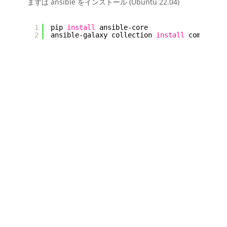
まずは ansible をインストール (Ubuntu 22.04)
1
pip 
install
ansible-core
2
ansible-galaxy collection 
install
community