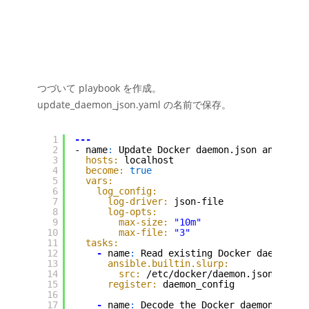
つづいて playbook を作成。
update_daemon_json.yaml の名前で保存。
1
---
2
- name
:
Update Docker daemon.json and rest
3
hosts:
localhost
4
become:
true
5
vars:
6
log_config:
7
log-driver:
json-file
8
log-opts:
9
max-size:
"10m"
10
max-file:
"3"
11
tasks:
12
-
name
:
Read existing Docker daemon co
13
ansible.builtin.slurp:
14
src:
/etc/docker/daemon.json
15
register:
daemon_config
16
17
-
name
:
Decode the Docker daemon confi