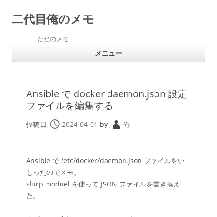
二代目俺のメモ
ただのメモ
コ
メニュー
ン
テ
ン
ツ
へ
ス
Ansible で docker daemon.json 設定
キ
ッ
ファイルを編集する
プ
投稿日
2024-04-01
by
俺
Ansible で /etc/docker/daemon.json ファイルをい
じったのでメモ。
slurp moduel を使って JSON ファイルを書き換え
た。