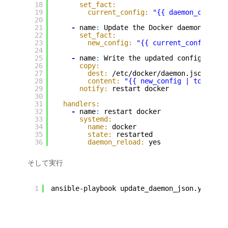
18
set_fact:
19
current_config:
"{{ daemon_config[
20
21
-
name
:
Update the Docker daemon confi
22
set_fact:
23
new_config:
"{{ current_config | c
24
25
-
name
:
Write the updated configuratio
26
copy:
27
dest:
/etc/docker/daemon.json
28
content:
"{{ new_config | to_nice_
29
notify:
restart docker
30
31
handlers:
32
-
name
:
restart docker
33
systemd:
34
name:
docker
35
state:
restarted
36
daemon_reload:
yes
そして実行
1
ansible-playbook update_daemon_json.yml