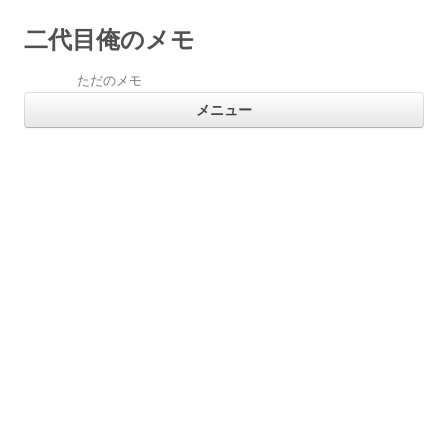
二代目俺のメモ
ただのメモ
コ
メニュー
ン
テ
ン
ツ
へ
ス
キ
ッ
プ