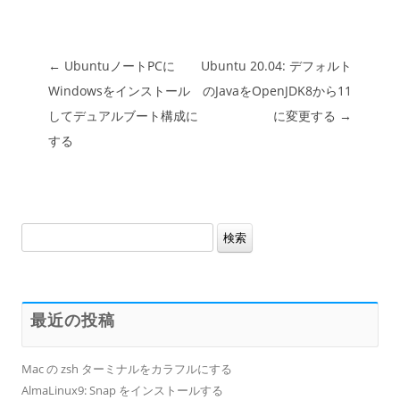
投稿ナビゲーション
←
UbuntuノートPCに
Ubuntu 20.04: デフォルト
Windowsをインストール
のJavaをOpenJDK8から11
してデュアルブート構成に
に変更する
→
する
検
索:
最近の投稿
Mac の zsh ターミナルをカラフルにする
AlmaLinux9: Snap をインストールする