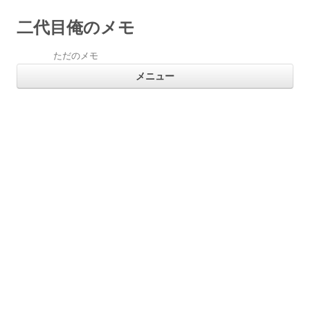
二代目俺のメモ
ただのメモ
コ
メニュー
ン
テ
ン
ツ
へ
ス
キ
ッ
プ