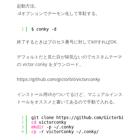
起動方法。
-dオプションでデーモン化して常駐する。
1
$ conky -d
終了するときはプロセス番号に対してkillすればOK.
デフォルトだと見た目が味気ないのでカスタムテーマ
の victor conky をダウンロード。
https://github.com/gictorbit/victorconky
インストール用shがついてるけど、マニュアルインス
トールをオススメと書いてあるので手動で入れる。
1
git clone https:
//github
.com
/Gictorbit/vict
2
cd
victorconky
3
mkdir
-p ~/.conky
4
cp
-r victorConky ~/.conky/