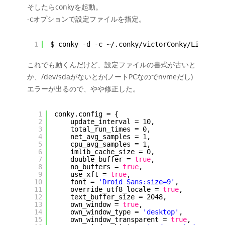
そしたらconkyを起動。
-cオプションで設定ファイルを指定。
1
$ conky -d -c ~/.conky
/victorConky/LinuxLar
これでも動くんだけど、設定ファイルの書式が古いと
か、/dev/sdaがないとか(ノートPCなのでnvmeだし)
エラーが出るので、やや修正した。
1
conky.config = {
2
update_interval = 10,
3
total_run_times = 0,
4
net_avg_samples = 1,
5
cpu_avg_samples = 1,
6
imlib_cache_size = 0,
7
double_buffer = 
true
,
8
no_buffers = 
true
,
9
use_xft = 
true
,
10
font = 
'Droid Sans:size=9'
,
11
override_utf8_locale = 
true
,
12
text_buffer_size = 2048,
13
own_window = 
true
,
14
own_window_type = 
'desktop'
,
15
own_window_transparent = 
true
,