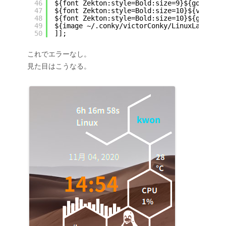
46
${font Zekton:style=Bold:size=9}${goto 83}
47
${font Zekton:style=Bold:size=10}${voffset
48
${font Zekton:style=Bold:size=10}${goto 50
49
${image ~/.conky
/victorConky/LinuxLarge
.pn
50
]];
これでエラーなし。
見た目はこうなる。