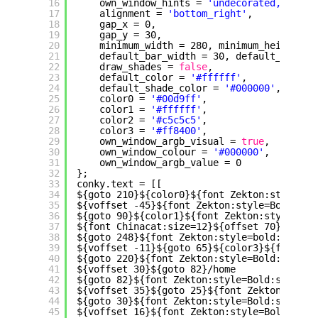
16
own_window_hints = 
'undecorated,sticky
17
alignment = 
'bottom_right'
,
18
gap_x = 0,
19
gap_y = 30,
20
minimum_width = 280, minimum_height = 
21
default_bar_width = 30, default_bar_he
22
draw_shades = 
false
,
23
default_color = 
'#ffffff'
,
24
default_shade_color = 
'#000000'
,
25
color0 = 
'#00d9ff'
,
26
color1 = 
'#ffffff'
,
27
color2 = 
'#c5c5c5'
,
28
color3 = 
'#ff8400'
,
29
own_window_argb_visual = 
true
,
30
own_window_colour = 
'#000000'
,
31
own_window_argb_value = 0
32
};
33
conky.text = [[
34
${goto 210}${color0}${font Zekton:style=bo
35
${voffset -45}${font Zekton:style=Bold:siz
36
${goto 90}${color1}${font Zekton:style=Bol
37
${font Chinacat:size=12}${offset 70}${voff
38
${goto 248}${font Zekton:style=bold:size=1
39
${voffset -11}${goto 65}${color3}${font Ze
40
${goto 220}${font Zekton:style=Bold:size=1
41
${voffset 30}${goto 82}
/home
42
${goto 82}${font Zekton:style=Bold:size=10
43
${voffset 35}${goto 25}${font Zekton:style
44
${goto 30}${font Zekton:style=Bold:size=9}
45
${voffset 16}${font Zekton:style=Bold:size