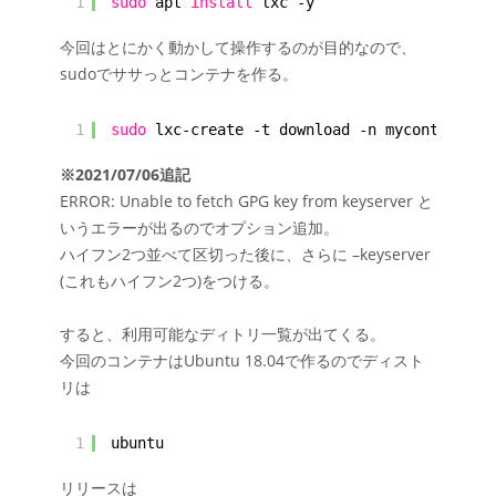
1
sudo
apt 
install
lxc -y
今回はとにかく動かして操作するのが目的なので、
sudoでササっとコンテナを作る。
1
sudo
lxc-create -t download -n mycont-1 -- 
※2021/07/06追記
ERROR: Unable to fetch GPG key from keyserver と
いうエラーが出るのでオプション追加。
ハイフン2つ並べて区切った後に、さらに –keyserver
(これもハイフン2つ)をつける。
すると、利用可能なディトリ一覧が出てくる。
今回のコンテナはUbuntu 18.04で作るのでディスト
リは
1
ubuntu
リリースは