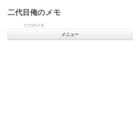
二代目俺のメモ
ただのメモ
コ
メニュー
ン
テ
ン
ツ
へ
ス
キ
ッ
プ